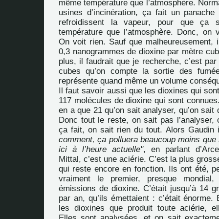
même température que l’atmosphère. Norma
usines d’incinération, ça fait un panache 
refroidissent la vapeur, pour que ça
température que l’atmosphère. Donc, on 
On voit rien. Sauf que malheureusement,
0,3 nanogrammes de dioxine par mètre cube
plus, il faudrait que je recherche, c’est pa
cubes qu’on compte la sortie des fumé
représente quand même un volume conséque
Il faut savoir aussi que les dioxines qui sont
117 molécules de dioxine qui sont connues. 
en a que 21 qu’on sait analyser, qu’on sait dé
Donc tout le reste, on sait pas l’analyser,
ça fait, on sait rien du tout. Alors Gaudin i
comment, ça polluera beaucoup moins que l
ici à l’heure actuelle"
, en parlant d’Arce
Mittal, c’est une aciérie. C’est la plus gros
qui reste encore en fonction. Ils ont été,
vraiment le premier, presque mondial,
émissions de dioxine. C’était jusqu’à 14 
par an, qu’ils émettaient : c’était énorme
les dioxines que produit toute aciérie, e
Elles sont analysées, et on sait exacteme