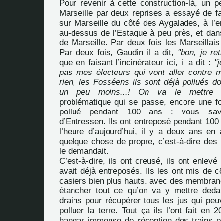
Pour revenir à cette construction-là, un pe
Marseille par deux reprises a essayé de fa
sur Marseille du côté des Aygalades, à l’e
au-dessus de l’Estaque à peu près, et dans
de Marseille. Par deux fois les Marseillai
Par deux fois, Gaudin il a dit,
"bon, je ret
que en faisant l’incinérateur ici, il a dit :
"j
pas mes électeurs qui vont aller contre m
rien, les Fosséens ils sont déjà pollués d
un peu moins...! On va le mettre l
problématique qui se passe, encore une foi
pollué pendant 100 ans : vous sav
d’Entressen. Ils ont entreposé pendant 100
l’heure d’aujourd’hui, il y a deux ans en ar
quelque chose de propre, c’est-à-dire de
le demandait.
C’est-à-dire, ils ont creusé, ils ont enlevé
avait déjà entreposés. Ils les ont mis de cô
casiers bien plus hauts, avec des membrane
étancher tout ce qu’on va y mettre deda
drains pour récupérer tous les jus qui peuv
polluer la terre. Tout ça ils l’ont fait en 2
hangar immense de réception des trains pou