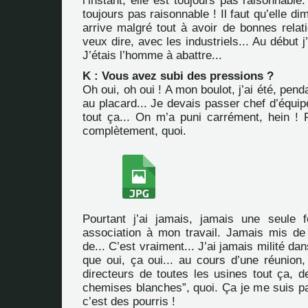
l’instant, elle est toujours pas raisonnable
toujours pas raisonnable ! Il faut qu’elle d
arrive malgré tout à avoir de bonnes relat
veux dire, avec les industriels... Au début j’
J’étais l’homme à abattre...
K : Vous avez subi des pressions ?
Oh oui, oh oui ! A mon boulot, j’ai été, pen
au placard... Je devais passer chef d’équi
tout ça... On m’a puni carrément, hein ! 
complètement, quoi.
Pourtant j’ai jamais, jamais une seule 
association à mon travail. Jamais mis de t
de... C’est vraiment... J’ai jamais milité da
que oui, ça oui... au cours d’une réunion, j
directeurs de toutes les usines tout ça, d
chemises blanches”, quoi. Ça je me suis p
c’est des pourris !