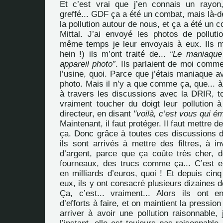
Et c’est vrai que j’en connais un rayon,
greffé... GDF ça a été un combat, mais là-d
la pollution autour de nous, et ça a été un 
Mittal. J’ai envoyé les photos de pollu
même temps je leur envoyais à eux. Ils m’
hein !) ils m’ont traité de...
“Le maniaque
appareil photo”
. Ils parlaient de moi comme 
l’usine, quoi. Parce que j’étais maniaque 
photo. Mais il n’y a que comme ça, que... à 
à travers les discussions avec la DRIR, to
vraiment toucher du doigt leur pollution à
directeur, en disant
"voilà, c’est vous qui é
Maintenant, il faut protéger. Il faut mettre des 
ça. Donc grâce à toutes ces discussions 
ils sont arrivés à mettre des filtres, à i
d’argent, parce que ça coûte très cher, de
fourneaux, des trucs comme ça... C’est en
en milliards d’euros, quoi ! Et depuis cin
eux, ils y ont consacré plusieurs dizaines d
Ça, c’est... vraiment... Alors ils ont 
d’efforts à faire, et on maintient la pressio
arriver à avoir une pollution raisonnable,