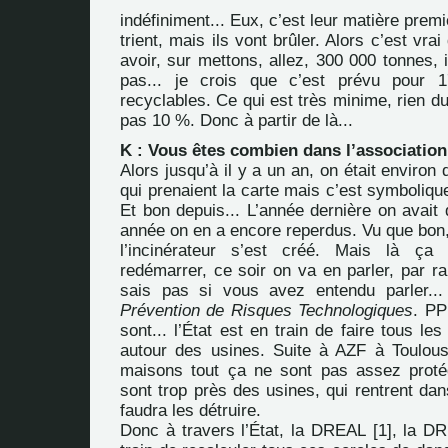
indéfiniment... Eux, c’est leur matière premiè
trient, mais ils vont brûler. Alors c’est vra
avoir, sur mettons, allez, 300 000 tonnes,
pas... je crois que c’est prévu pour 
recyclables. Ce qui est très minime, rien d
pas 10 %. Donc à partir de là...
K : Vous êtes combien dans l’association
Alors jusqu’à il y a un an, on était environ
qui prenaient la carte mais c’est symbolique
Et bon depuis... L’année dernière on avait 
année on en a encore reperdus. Vu que bo
l’incinérateur s’est créé. Mais là ça
redémarrer, ce soir on va en parler, par r
sais pas si vous avez entendu parler..
Prévention de Risques Technologiques
. PP
sont... l’État est en train de faire tous le
autour des usines. Suite à AZF à Toulouse,
maisons tout ça ne sont pas assez proté
sont trop près des usines, qui rentrent dans
faudra les détruire.
Donc à travers l’État, la DREAL
[
1
]
, la D