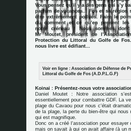
Vous pensez qu’il y a des gens qui s’y b
parfum de vacances... Fos et sa région 
être extrêmement pollués. Faire le poin
du comment et ce qu’en pensent les 
notre créneau ! Nous sommes donc a
Mr Moutet, président de l’Associati
Protection du Littoral du Golfe de Fos.
nous livre est édifiant...
Voir en ligne :
Association de Défense de P
Littoral du Golfe de Fos (A.D.P.L.G.F)
Koinai : Présentez-nous votre associatio
Daniel Moutet : Notre association s’e
essentiellement pour combattre GDF. La v
plage du Cavaou pour nous c’était dramatiqu
de la plage, la perte du bien-être qui nous 
qui est magnifique.
Donc on a créé l’association pour essayer
mais on savait à qui on avait affaire (à un m