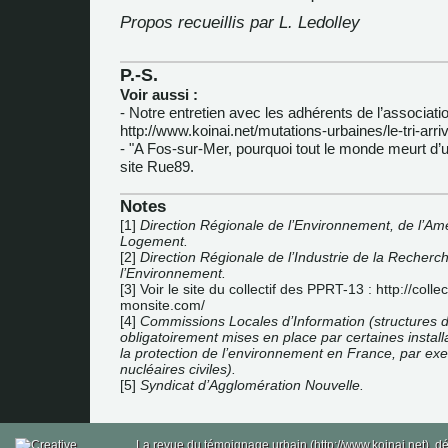
Propos recueillis par L. Ledolley
P.-S.
Voir aussi :
- Notre entretien avec les adhérents de l’associatio
http://www.koinai.net/mutations-urbaines/le-tri-arri
-
"A Fos-sur-Mer, pourquoi tout le monde meurt d’
site Rue89.
Notes
[
1
]
Direction Régionale de l’Environnement, de l’A
Logement.
[
2
]
Direction Régionale de l’Industrie de la Recherc
l’Environnement.
[
3
]
Voir le site du collectif des PPRT-13 :
http://colle
monsite.com/
[
4
]
Commissions Locales d’Information (structures d
obligatoirement mises en place par certaines install
la protection de l’environnement en France, par exe
nucléaires civiles).
[
5
]
Syndicat d’Agglomération Nouvelle.
La revue du témoignage urbain (http://www.koinai.net), 