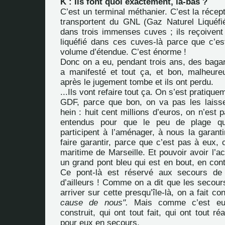
K : Ils font quoi exactement, là-bas ?
C’est un terminal méthanier. C’est la récep
transportent du GNL (Gaz Naturel Liquéfié)
dans trois immenses cuves ; ils reçoivent 
liquéfié dans ces cuves-là parce que c’est
volume d’étendue. C’est énorme !
Donc on a eu, pendant trois ans, des bag
a manifesté et tout ça, et bon, malheur
après le jugement tombe et ils ont perdu.
...Ils vont refaire tout ça. On s’est pratiq
GDF, parce que bon, on va pas les laisse
hein : huit cent millions d’euros, on n’est 
entendus pour que le peu de plage qui
participent à l’aménager, à nous la garanti
faire garantir, parce que c’est pas à eux, 
maritime de Marseille. Et pouvoir avoir l’ac
un grand pont bleu qui est en bout, en conti
Ce pont-là est réservé aux secours de
d’ailleurs ! Comme on a dit que les secour
arriver sur cette presqu’île-là, on a fait co
cause de nous".
Mais comme c’est eu
construit, qui ont tout fait, qui ont tout réa
pour eux en secours.