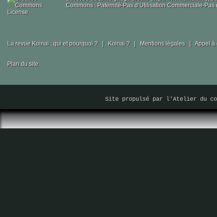
Commons : Paternité-Pas d’Utilisation Commerciale-Pas d
La revue Koinai : qui et pourquoi ?
|
Koinai ?
|
Mentions légales
|
Appel à 
Plan du site
Site propulsé par
l'Atelier du co