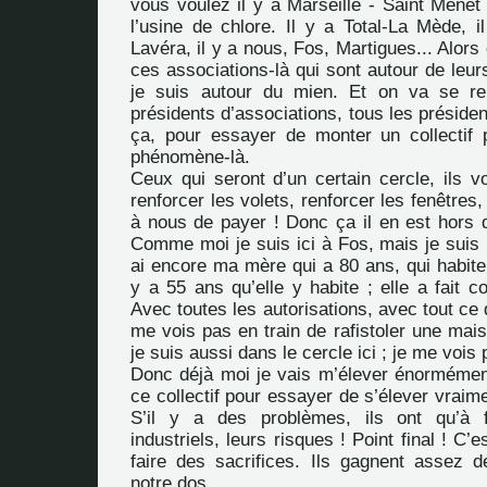
vous voulez il y a Marseille - Saint Menet
l’usine de chlore. Il y a Total-La Mède, i
Lavéra, il y a nous, Fos, Martigues... Alors
ces associations-là qui sont autour de leu
je suis autour du mien. Et on va se ren
présidents d’associations, tous les présiden
ça, pour essayer de monter un collectif
phénomène-là.
Ceux qui seront d’un certain cercle, ils v
renforcer les volets, renforcer les fenêtres,
à nous de payer ! Donc ça il en est hors d
Comme moi je suis ici à Fos, mais je suis n
ai encore ma mère qui a 80 ans, qui habite d
y a 55 ans qu’elle y habite ; elle a fait co
Avec toutes les autorisations, avec tout ce qu
me vois pas en train de rafistoler une mai
je suis aussi dans le cercle ici ; je me vois 
Donc déjà moi je vais m’élever énormémen
ce collectif pour essayer de s’élever vraime
S’il y a des problèmes, ils ont qu’à f
industriels, leurs risques ! Point final ! C’e
faire des sacrifices. Ils gagnent assez d
notre dos...