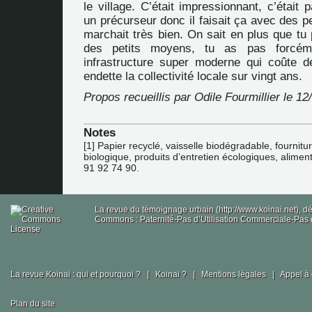
le village. C’était impressionnant, c’était 
un précurseur donc il faisait ça avec des p
marchait très bien. On sait en plus que tu
des petits moyens, tu as pas forcém
infrastructure super moderne qui coûte de
endette la collectivité locale sur vingt ans.
Propos recueillis par Odile Fourmillier le 12
Notes
[
1
]
Papier recyclé, vaisselle biodégradable, fournitu
biologique, produits d’entretien écologiques, alimen
91 92 74 90.
La revue du témoignage urbain (http://www.koinai.net), 
Commons : Paternité-Pas d’Utilisation Commerciale-Pas d
La revue Koinai : qui et pourquoi ?
|
Koinai ?
|
Mentions légales
|
Appel à 
Plan du site