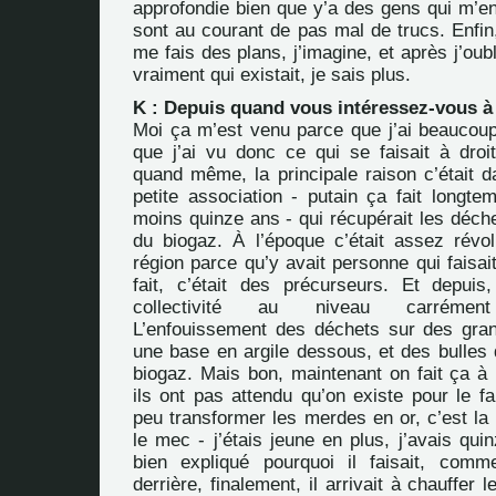
approfondie bien que y’a des gens qui m’en 
sont au courant de pas mal de trucs. Enfin,
me fais des plans, j’imagine, et après j’oub
vraiment qui existait, je sais plus.
K : Depuis quand vous intéressez-vous à 
Moi ça m’est venu parce que j’ai beaucoup
que j’ai vu donc ce qui se faisait à dro
quand même, la principale raison c’était d
petite association - putain ça fait longte
moins quinze ans - qui récupérait les déchet
du
biogaz
. À l’époque c’était assez révol
région parce qu’y avait personne qui faisait
fait, c’était des précurseurs. Et depuis,
collectivité au niveau carrément
L’enfouissement des déchets sur des gra
une base en argile dessous, et des bulles 
biogaz. Mais bon, maintenant on fait ça à
ils ont pas attendu qu’on existe pour le fai
peu transformer les merdes en or, c’est la v
le mec - j’étais jeune en plus, j’avais quin
bien expliqué pourquoi il faisait, comme
derrière, finalement, il arrivait à chauffer