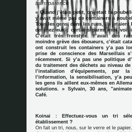
transparence
« Quand j’étais petit, on jetait la poubel
y’avait même pas de containers à poubel
Tous les gens, dans les rues, ils jetaient
de chez eux ; certains parmi mes voisin
C’était très freestyle. Y’avait des ra
moindre grève des éboueurs, c’était cata
ont construit les containers y’a pas l
prise de conscience des Marseillais s’
récemment. Si y’a pas une politique 
du traitement des déchets au niveau de 
l’installation d’équipements, par l
l’information, la sensibilisation, y’a 
les gens ils aillent eux-mêmes en Allem
solutions. » Sylvain, 30 ans, "animate
Café.
Koinai : Effectuez-vous un tri séle
établissement ?
On fait un tri, nous, sur le verre et le papie