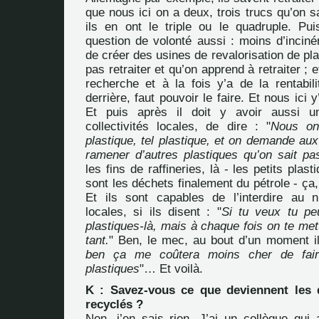
que nous ici on a deux, trois trucs qu’on sa
ils en ont le triple ou le quadruple. Pu
question de volonté aussi : moins d’inciné
de créer des usines de revalorisation de pla
pas retraiter et qu’on apprend à retraiter ; e
recherche et à la fois y’a de la rentabili
derrière, faut pouvoir le faire. Et nous ic
Et puis après il doit y avoir aussi 
collectivités locales, de dire : "
Nous on 
plastique, tel plastique, et on demande aux
ramener d’autres plastiques qu’on sait pas
les fins de raffineries, là - les petits pla
sont les déchets finalement du pétrole - ça, f
Et ils sont capables de l’interdire au ni
locales, si ils disent : "
Si tu veux tu pe
plastiques-là, mais à chaque fois on te me
tant.
" Ben, le mec, au bout d’un moment il
ben ça me coûtera moins cher de fair
plastiques
"… Et voilà.
K : Savez-vous ce que deviennent les 
recyclés ?
Non, j’en sais rien. J’ai un collègue qui 