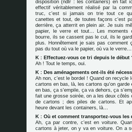
disposition (ndlr : les containers) en fait ic
effectif véritablement réalisé par la com
truc, c’est si jamais on trie tout ce q
canettes et tout, de toutes façons c’est p
derrière, ça atterrit en plein air. Je suis 
papier, le verre et tout… Les moments
bourre, ils se cassent pas le cul, ils le ga
plus. Honnêtement je sais pas comment ç
pas du tout où va le papier, où va le verre…
K : Effectuez-vous ce tri depuis le début 
Ah ! Tout le temps, oui.
K : Des aménagements ont-ils été nécess
Ah non, c’est le bordel ! Quand on recycle l
cartons en bas, là, les cartons qu’on garde 
en bas, ça s’empile, ça va dehors, ça s’em
fait une grosse soirée, on a les deux côtés 
de cartons ; des piles de cartons. Et a
heure devant les containers, là…
K : Où et comment transportez-vous les 
Ah, ça par contre, c’est en voiture. Qua
cartons à jeter, on y va en voiture. On a so