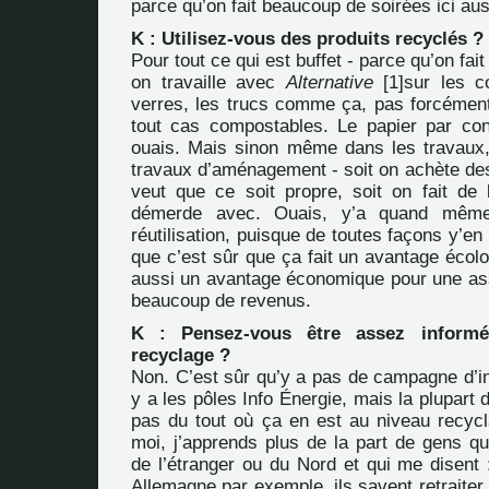
parce qu’on fait beaucoup de soirées ici aus
K : Utilisez-vous des produits recyclés ?
Pour tout ce qui est buffet - parce qu’on fait
on travaille avec
Alternative
[
1
]
sur les c
verres, les trucs comme ça, pas forcémen
tout cas compostables. Le papier par cont
ouais. Mais sinon même dans les travaux, 
travaux d’aménagement - soit on achète des
veut que ce soit propre, soit on fait de
démerde avec. Ouais, y’a quand même
réutilisation, puisque de toutes façons y’en 
que c’est sûr que ça fait un avantage écolo
aussi un avantage économique pour une ass
beaucoup de revenus.
K : Pensez-vous être assez inform
recyclage ?
Non. C’est sûr qu’y a pas de campagne d’inf
y a les
pôles Info Énergie
, mais la plupart 
pas du tout où ça en est au niveau recycl
moi, j’apprends plus de la part de gens qu
de l’étranger ou du Nord et qui me disent 
Allemagne par exemple, ils savent retraite