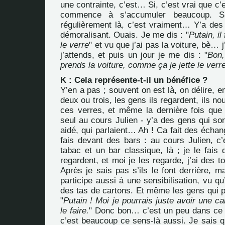
une contrainte, c’est… Si, c’est vrai que c’
commence à s’accumuler beaucoup. Si
régulièrement là, c’est vraiment… Y’a de
démoralisant. Ouais. Je me dis : "
Putain, il 
le verre
" et vu que j’ai pas la voiture, bè… j
j’attends, et puis un jour je me dis : "
Bon,
prends la voiture, comme ça je jette le verre
K : Cela représente-t-il un bénéfice ?
Y’en a pas ; souvent on est là, on délire, e
deux ou trois, les gens ils regardent, ils n
ces verres, et même la dernière fois que je 
seul au cours Julien - y’a des gens qui so
aidé, qui parlaient… Ah ! Ca fait des échang
fais devant des bars : au cours Julien, c’
tabac et un bar classique, là ; je le fais
regardent, et moi je les regarde, j’ai des
Après je sais pas s’ils le font derrière, 
participe aussi à une sensibilisation, vu qu
des tas de cartons. Et même les gens qui pa
"
Putain ! Moi je pourrais juste avoir une ca
le faire.
" Donc bon… c’est un peu dans ce 
c’est beaucoup ce sens-là aussi. Je sais q