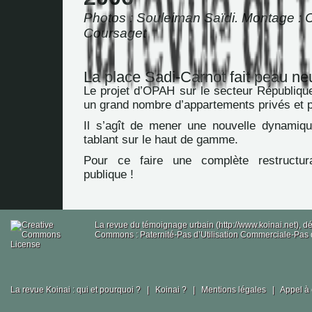
Photos : Souleiman Saïdi. Montage : C
Coursaget
La place Sadi-Carnot fait peau n
Le projet d’OPAH sur le secteur République
un grand nombre d’appartements privés et p
Il s’agît de mener une nouvelle dynamiq
tablant sur le haut de gamme.
Pour ce faire une complète restructur
publique !
La revue du témoignage urbain (http://www.koinai.net), 
Commons : Paternité-Pas d’Utilisation Commerciale-Pas d
La revue Koinai : qui et pourquoi ?
|
Koinai ?
|
Mentions légales
|
Appel à 