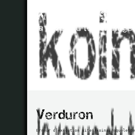
Erreur d’exécution sites/koinai/squelette