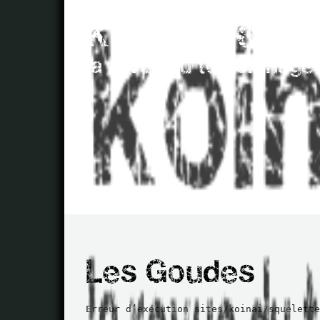
Erreur d’exécution sites/koinai/squelette