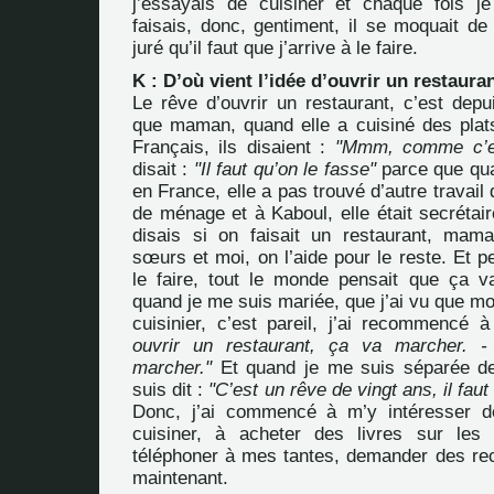
j’essayais de cuisiner et chaque fois j
faisais, donc, gentiment, il se moquait de
juré qu’il faut que j’arrive à le faire.
K : D’où vient l’idée d’ouvrir un restaura
Le rêve d’ouvrir un restaurant, c’est depu
que maman, quand elle a cuisiné des plat
Français, ils disaient :
"Mmm, comme c’es
disait :
"Il faut qu’on le fasse"
parce que qua
en France, elle a pas trouvé d’autre trava
de ménage et à
Kaboul
, elle était secréta
disais si on faisait un restaurant, mam
sœurs et moi, on l’aide pour le reste. Et 
le faire, tout le monde pensait que ça 
quand je me suis mariée, que j’ai vu que mo
cuisinier, c’est pareil, j’ai recommencé à
ouvrir un restaurant, ça va marcher. 
marcher."
Et quand je me suis séparée d
suis dit :
"C’est un rêve de vingt ans, il faut
Donc, j’ai commencé à m’y intéresser d
cuisiner, à acheter des livres sur les
téléphoner à mes tantes, demander des rece
maintenant.