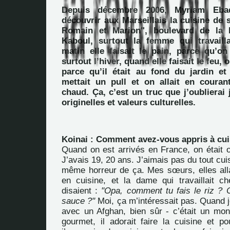
Depuis décembre 2006, Myriam Ebad
découvrir aux Marseillais la cuisine de
Romain et Marion", boulevard de la 
Kaboul, surtout la femme qui travaill
matin elle faisait le pain, parce qu’on
surtout l’hiver, quand elle faisait le feu, 
parce qu’il était au fond du jardin et
mettait un pull et on allait en coura
chaud. Ça, c’est un truc que j’oublierai
originelles et valeurs culturelles.
Koinai : Comment avez-vous appris à cui
Quand on est arrivés en France, on était o
J’avais 19, 20 ans. J’aimais pas du tout cuis
même horreur de ça. Mes sœurs, elles alla
en cuisine, et la dame qui travaillait ch
disaient :
"Opa, comment tu fais le riz ? 
sauce ?"
Moi, ça m’intéressait pas. Quand 
avec un Afghan, bien sûr - c’était un mo
gourmet, il adorait faire la cuisine et pour