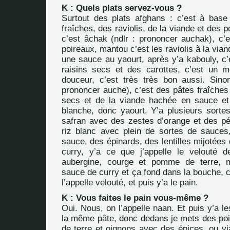
K : Quels plats servez-vous ?
Surtout des plats afghans : c’est à base
fraîches, des raviolis, de la viande et des 
c’est âchak (ndlr : prononcer auchak), c’e
poireaux, mantou c’est les raviolis à la via
une sauce au yaourt, après y’a kabouly, c’
raisins secs et des carottes, c’est un 
douceur, c’est très très bon aussi. Sino
prononcer auche), c’est des pâtes fraîche
secs et de la viande hachée en sauce et
blanche, donc yaourt. Y’a plusieurs sortes
safran avec des zestes d’orange et des pé
riz blanc avec plein de sortes de sauces
sauce, des épinards, des lentilles mijotée
curry, y’a ce que j’appelle le velouté 
aubergine, courge et pomme de terre, 
sauce de curry et ça fond dans la bouche, c
l’appelle velouté, et puis y’a le pain.
K : Vous faites le pain vous-même ?
Oui. Nous, on l’appelle
naan
. Et puis y’a l
la même pâte, donc dedans je mets des p
de terre et oignons avec des épices, ou v