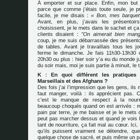
À emporter et sur place. Enfin, mon but 
parce que comme j’étais toute seule, je pr
facile, je me disais :
« Bon, mes barquett
Avant, en plus, j’avais les présentoi
choisissent, je le mets dans le sachet et ça 
clients disaient :
"On aimerait bien mang
coup, je me suis débarrassée des présentoi
de tables. Avant je travaillais tous les j
ferme le dimanche. Je fais 11h30-13h30 
20h30 ou plus : hier soir y’a eu du monde 
du soir mais, moi je suis partie à minuit, le
K : En quoi différent les pratiques 
Marseillais et des Afghans ?
Des fois j’ai l’impression que les gens, ils
faut manger, voilà : ils apprécient pas. 
c’est le manque de respect à la nourr
beaucoup choqués quand on est arrivés : 
pain par terre, je me baisse et je le mets
peut pas marcher dessus et quand je vois l
tant de nourriture, ça fait mal au cœur. Ici,
qu’ils puissent vraiment se détendre, que
quelque chose de sacré, et puis même un p