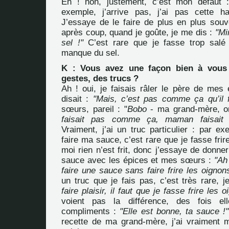
Eh ! non, justement, c’est mon défaut :
exemple, j’arrive pas, j’ai pas cette h
J’essaye de le faire de plus en plus souv
après coup, quand je goûte, je me dis :
"Mi
sel !"
C’est rare que je fasse trop salé
manque du sel.
K : Vous avez une façon bien à vous 
gestes, des trucs ?
Ah ! oui, je faisais râler le père de mes 
disait :
"Mais, c’est pas comme ça qu’il f
sœurs, pareil : "
Bobo
- ma grand-mère, on
faisait pas comme ça, maman faisai
Vraiment, j’ai un truc particulier : par e
faire ma sauce, c’est rare que je fasse frir
moi rien n’est frit, donc j’essaye de donn
sauce avec les épices et mes sœurs :
"Ah
faire une sauce sans faire frire les oignons
un truc que je fais pas, c’est très rare, j
faire plaisir, il faut que je fasse frire les o
voient pas la différence, des fois e
compliments :
"Elle est bonne, ta sauce !"
recette de ma grand-mère, j’ai vraiment