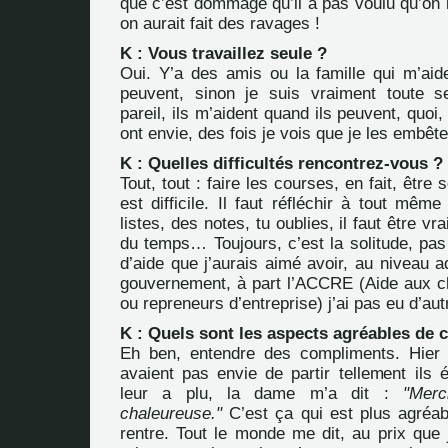
que c’est dommage qu’il a pas voulu qu’on 
on aurait fait des ravages !
K : Vous travaillez seule ?
Oui. Y’a des amis ou la famille qui m’aid
peuvent, sinon je suis vraiment toute s
pareil, ils m’aident quand ils peuvent, quoi
ont envie, des fois je vois que je les embête
K : Quelles difficultés rencontrez-vous ?
Tout, tout : faire les courses, en fait, être 
est difficile. Il faut réfléchir à tout mêm
listes, des notes, tu oublies, il faut être v
du temps… Toujours, c’est la solitude, pas
d’aide que j’aurais aimé avoir, au niveau ad
gouvernement, à part l’ACCRE (Aide aux 
ou repreneurs d’entreprise) j’ai pas eu d’aut
K : Quels sont les aspects agréables de ce
Eh ben, entendre des compliments. Hier s
avaient pas envie de partir tellement ils é
leur a plu, la dame m’a dit :
"Merc
chaleureuse."
C’est ça qui est plus agréabl
rentre. Tout le monde me dit, au prix que 