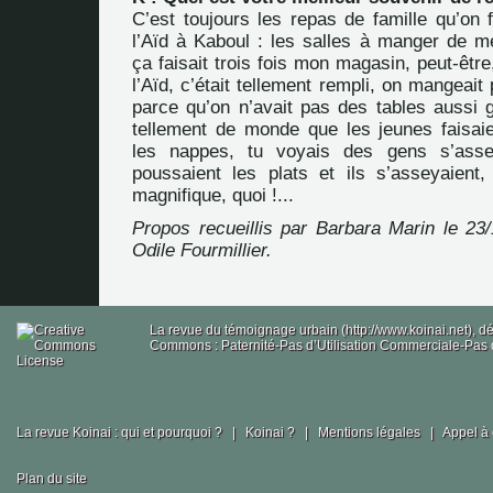
C’est toujours les repas de famille qu’on f
l’
Aïd
à Kaboul : les salles à manger de m
ça faisait trois fois mon magasin, peut-être
l’Aïd, c’était tellement rempli, on mangeait 
parce qu’on n’avait pas des tables aussi g
tellement de monde que les jeunes faisai
les nappes, tu voyais des gens s’asseo
poussaient les plats et ils s’asseyaient, 
magnifique, quoi !...
Propos recueillis par Barbara Marin le 23/
Odile Fourmillier.
La revue du témoignage urbain (http://www.koinai.net), 
Commons : Paternité-Pas d’Utilisation Commerciale-Pas d
La revue Koinai : qui et pourquoi ?
|
Koinai ?
|
Mentions légales
|
Appel à 
Plan du site