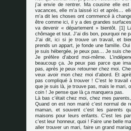
j’ai envie de rentrer. Ma cousine elle est
vacances, elle m’a laissé ici et après… ell
m’a dit les choses ont commencé à chang
être comme ici, il y a des grandes surface
va devenir « département » bientôt.
[
1
]
La
chômage et tout. J’ai dis bon, pourquoi ne p
J’ai dit, ici si je trouve un travail, et bi
prends un appart, je fonde une famille. O
je suis hébergée, je peux pas… Je suis ch
Je préfère d’abord moi-même. L’indépen
beaucoup ça. Je peux pas parce que ima
pas, après je peux retourner chez moi. C
veux avoir mon chez moi d’abord. Et apr
pas compliqué à trouver ! C’est le travail 
que je suis là, je trouve pas, mais le mari, 
coin ! Je pense que là ça manquera pas.
Là bas c’était chez moi, chez mes parent
Quand on est non marié c’est normal de r
maman, et souvent c’est les parents qui
maisons pour leurs enfants. C’est les pare
c’est leur honneur, quoi ! Faire une belle mai
aller trouver un mari, faire un grand mariag