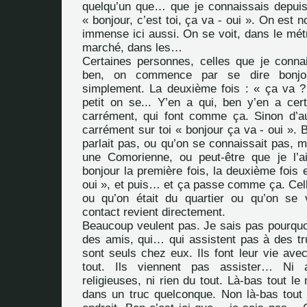
quelqu’un que… que je connaissais depuis
« bonjour, c’est toi, ça va - oui ». On est 
immense ici aussi. On se voit, dans le mét
marché, dans les…
Certaines personnes, celles que je conna
ben, on commence par se dire bonjou
simplement. La deuxième fois : « ça va ? -
petit on se... Y’en a qui, ben y’en a cert
carrément, qui font comme ça. Sinon d’aut
carrément sur toi « bonjour ça va - oui ». 
parlait pas, ou qu’on se connaissait pas, m
une Comorienne, ou peut-être que je l’a
bonjour la première fois, la deuxième fois e
oui », et puis… et ça passe comme ça. Cell
ou qu’on était du quartier ou qu’on se 
contact revient directement.
Beaucoup veulent pas. Je sais pas pourquoi
des amis, qui… qui assistent pas à des t
sont seuls chez eux. Ils font leur vie avec 
tout. Ils viennent pas assister… Ni 
religieuses, ni rien du tout. Là-bas tout l
dans un truc quelconque. Non là-bas tou