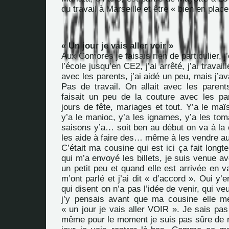
du travail à Marseille et être « bien en place
« Un jour je vais aller voir »
Aux Comores je faisais rien de particulier, j’
l’école jusqu’en CE2, j’ai arrêté, j’ai trava
avec les parents, j’ai aidé un peu, mais j’av
Pas de travail. On allait avec les pare
faisait un peu de la couture avec les pa
jours de fête, mariages et tout. Y’a le maï
y’a le manioc, y’a les ignames, y’a les to
saisons y’a… soit ben au début on va à la c
les aide à faire des… même à les vendre au
C’était ma cousine qui est ici ça fait long
qui m’a envoyé les billets, je suis venue av
un petit peu et quand elle est arrivée en v
m’ont parlé et j’ai dit « d’accord ». Oui y’
qui disent on n’a pas l’idée de venir, qui v
j’y pensais avant que ma cousine elle me
« un jour je vais aller VOIR ». Je sais pas 
même pour le moment je suis pas sûre de re