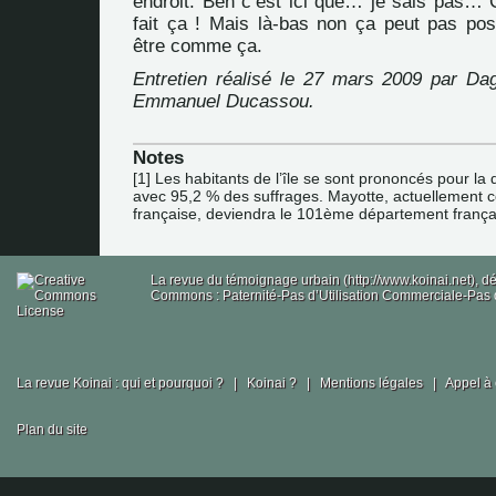
endroit. Ben c’est ici que… je sais pas… C
fait ça ! Mais là-bas non ça peut pas pos
être comme ça.
Entretien réalisé le 27 mars 2009 par D
Emmanuel Ducassou.
Notes
[
1
]
Les habitants de l’île se sont prononcés pour la
avec 95,2 % des suffrages. Mayotte, actuellement co
française, deviendra le 101ème département frança
La revue du témoignage urbain (http://www.koinai.net), 
Commons : Paternité-Pas d’Utilisation Commerciale-Pas d
La revue Koinai : qui et pourquoi ?
|
Koinai ?
|
Mentions légales
|
Appel à 
Plan du site