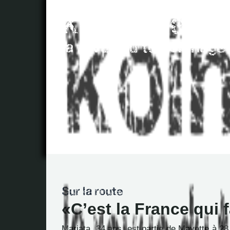
C’est la France qui f
Mariata, 34 ans, est partie de Mayotte à 2