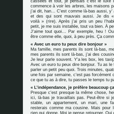
cassées et tout, je pensais c’est le luxe 
commence à voir les arbres, les maisons pa
j’ai dit, han… C’est comme là-bas aussi, y’ 
et des qui sont mauvais aussi. Je dis
voilà » (rire). Après j’ai pris un peu l’hab
petit, je me suis installée, tout va bien. À p
J’aime tout quoi… Par exemple, heu ! O
être comme elle, quoi, à peu près. Ça com
« Avec un euro tu peux dire bonjour »
Ma famille, mes parents ils sont là-bas, 
mes parents ils sont là-bas, j’ai des cousin
Je leur parle souvent. Y’a les box, les tax
Avec un euro tu peux dire bonjour. Tu as l
parler un petit peu quoi. Trois minutes, qua
une fois par semaine, c’est pas forcément 
ce que tu as à dire, tu passes le temps tu
« L’indépendance, je préfère beaucoup ça
Presque c’est presque la même chose, hein
ici, là-bas je travaillais pas. Peut-être si j
stable, un appartement, un mari, une fam
resterais comme ma cousine. Mais pour l
rien qui donne. Moi je pense retourner. Oui