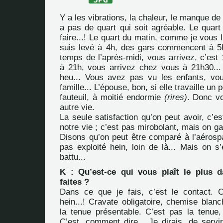
Y a les vibrations, la chaleur, le manque de
a pas de quart qui soit agréable. Le quart 
faire...! Le quart du matin, comme je vous l’
suis levé à 4h, des gars commencent à 5h,
temps de l’après-midi, vous arrivez, c’est
à 21h, vous arrivez chez vous à 21h30..
heu... Vous avez pas vu les enfants, vo
famille... L’épouse, bon, si elle travaille un 
fauteuil, à moitié endormie
(rires)
. Donc vo
autre vie.
La seule satisfaction qu’on peut avoir, c’e
notre vie ; c’est pas mirobolant, mais on ga
Disons qu’on peut être comparé à l’aérospa
pas exploité hein, loin de là... Mais on s’
battu...
K : Qu’est-ce qui vous plaît le plus 
faites ?
Dans ce que je fais, c’est le contact. 
hein...! Cravate obligatoire, chemise blanc
la tenue présentable. C’est pas la tenue, 
C’est, comment dire... Je dirais, de servi