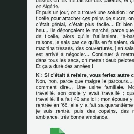
dessus on les mettait sur des palettes, et ç
en Algérie.
Et puis un jour, on a trouvé une solution : o
ficelle pour attacher ces pains de sucre, on
c’était génial, c’était plus facile... Et bi
heu... Ils dénonçaient le marché, parce que
de ficelle, alors qu’ils l’utilisaient, là-b
raisons, je sais pas ce qu’ils en faisaient, 
machins tressés, des couvertures, j’en sais 
est arrivé à négocier... Continuer à mett
dans tous les sacs, on mettait deux pelotes 
Et ça a duré des années !
K : Si c’était à refaire, vous feriez autre 
Non, non, parce que malgré le parcours... 
comment dire... Une usine familiale. 
travaillé, son oncle y avait travaillé ; 
travaillé, il a fait 40 ans ici ; mon épouse y 
rentrée en ’68, elle y a fait sa quarantièm
je suis rentré, puis des copains, des 
ambiance, très bonne ambiance.