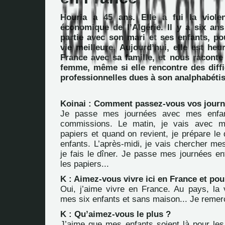
Houria a 45 ans. Elle a fui la viole
économique de l’Algérie. Il y a six ans
partie avec son mari et ses enfants, po
vie meilleure. Aujourd’hui, elle est he
France avec sa famille, et nous raconte
femme, même si elle rencontre des diffi
professionnelles dues à son analphabétis
Koinai : Comment passez-vous vos journ
Je passe mes journées avec mes enfant
commissions. Le matin, je vais avec m
papiers et quand on revient, je prépare le
enfants. L’après-midi, je vais chercher mes
je fais le dîner. Je passe mes journées en
les papiers...
K : Aimez-vous vivre ici en France et pou
Oui, j’aime vivre en France. Au pays, la 
mes six enfants et sans maison... Je remer
K : Qu’aimez-vous le plus ?
J’aime que mes enfants soient là pour les 