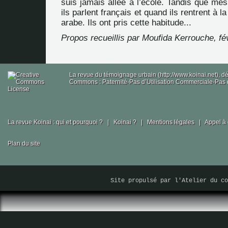
suis jamais allée à l’école. Tandis que mes 
ils parlent français et quand ils rentrent à l
arabe. Ils ont pris cette habitude...
Propos recueillis par Moufida Kerrouche, fé
La revue du témoignage urbain (http://www.koinai.net), 
Commons : Paternité-Pas d’Utilisation Commerciale-Pas d
La revue Koinai : qui et pourquoi ?
|
Koinai ?
|
Mentions légales
|
Appel à 
Plan du site
Site propulsé par
l'Atelier du co