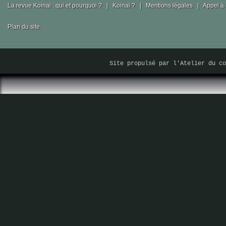
La revue Koinai : qui et pourquoi ?
|
Koinai ?
|
Mentions légales
|
Appel à 
Plan du site
Site propulsé par
l'Atelier du co