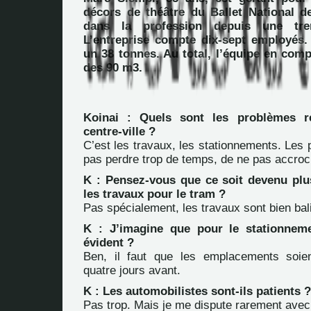
décors de théâtre du Ballet National de
dans la profession depuis une tren
L’entreprise compte dix-sept employés.
un 38 tonnes. Au total, l’équipe en com
des 90 m3.
Koinai : Quels sont les problèmes r
centre-ville ?
C’est les travaux, les stationnements. Les p
pas perdre trop de temps, de ne pas accroc
K : Pensez-vous que ce soit devenu pl
les travaux pour le tram ?
Pas spécialement, les travaux sont bien bal
K : J’imagine que pour le stationneme
évident ?
Ben, il faut que les emplacements soien
quatre jours avant.
K : Les automobilistes sont-ils patients ?
Pas trop. Mais je me dispute rarement avec