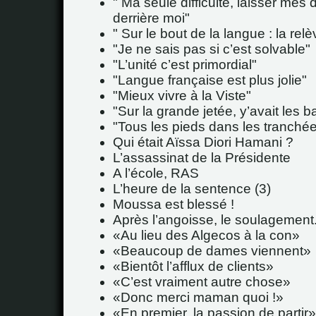
" Ma seule difficulté, laisser mes
derrière moi"
" Sur le bout de la langue : la relèv
"Je ne sais pas si c’est solvable"
"L’unité c’est primordial"
"Langue française est plus jolie"
"Mieux vivre à la Viste"
"Sur la grande jetée, y’avait les ba
"Tous les pieds dans les tranché
Qui était Aïssa Diori Hamani ?
L’assassinat de la Présidente
A l’école, RAS
L’heure de la sentence (3)
Moussa est blessé !
Après l’angoisse, le soulagement..
Au lieu des Algecos à la con
Beaucoup de dames viennent
Bientôt l’afflux de clients
C’est vraiment autre chose
Donc merci maman quoi !
En premier, la passion de partir