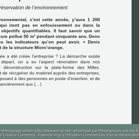
réservation de l’environnement
ronnemental, c’est cette année, y’aura 1 200
qui iront pas en enfouissement ou dans la
objectifs quantifiables. Il faut savoir que un
ature pollue 50 m³ pendant cinquante ans. Donc
eu les indicateurs qu’on peut avoir. » Denis
t de la structure
Micro’orange
.
née a été créée l’entreprise ? La démarche existe
 départ, on a eu l’aspect rénovation dans nos
t déconstruction sur la plate-forme des Milles.
tait de récupérer du matériel auprès des entreprises,
oposant à des personnes en poste d’insertion, et de
inancièrement aux (…)
 témoignage urbain (http://www.koinai.net), développé par
Résurgences
, est mis 
ce Creative Commons : Paternité-Pas d’Utilisation Commerciale-Pas de Modificatio