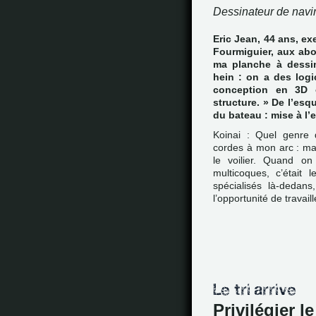
Dessinateur de navi
Eric Jean, 44 ans, e
Fourmiguier, aux abo
ma planche à dessin
hein : on a des logi
conception en 3D 
structure. » De l’esq
du bateau : mise à l’
Koinai : Quel genre 
cordes à mon arc : ma 
le voilier. Quand 
multicoques, c’était 
spécialisés là-dedans
l’opportunité de travai
Privilégier l