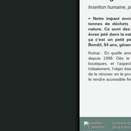
Insertion humaine, p
« Notre impact envi
tonnes de déchets 
nature. Ce sont des 
écran jeté dans la n
ça c’est un petit p
Bondil, 54 ans, géran
Koinai : En quelle an
depuis 1998. Dès le
boutiques, et l’aspec
Initialement, l’objet é
de le rénover en le pr
le rendre accessible f
La revue du
de la licen