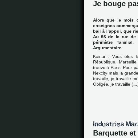
Je bouge pa
Alors que le mois d
enseignes commerçant
bail à l’appui, que ri
Au 93 de la rue de 
périmètre familial,
Argumentaire.
Koinai : Vous êtes lo
République. Marseille
trouve à Paris. Pour pay
Nexcity mais la grande 
travaille, je travaille
Obligée, je travaille (…
Barquette et 