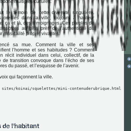
t donc multiples cultures.
t le témoin de cette diversité singulière.
s oreilles dans la ville, toujours à hauteur
e, ça et là, des témoignages. Ces paroles de
transcrites au plus près de l’authenticité du
r musicalité propre, vivantes.
encé sa mue. Comment la ville et ses
difient l’homme et ses habitudes ? Comment
n récit individuel dans celui, collectif, de la
de de transition convoque dans l’écho de ses
bres du passé, et l’esquisse de l’avenir.
voix qui façonnent la ville.
 sites/koinai/squelettes/mini-contenuderubrique.html