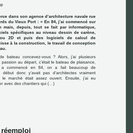
re
xerce dans son agence d’architecture navale rue
rds du Vieux Port : « En 84, j’ai commencé sur
 mais, depuis, tout se fait par informatique,
ciels spécifiques au niveau dessin de carène,
ou 2D et puis des logiciels de calcul de
uisse à la construction, le travail de conception
eau.
de bateau concevez-vous ? Alors, j’ai plusieurs
passion au départ, c’était le bateau de plaisance,
on a commencé en 84, on a fait beaucoup de
le début donc y’avait pas d’architectes vraiment
, le marché était assez ouvert. Ensuite, j’ai eu
ller avec des chantiers qui (…)
e réemploi