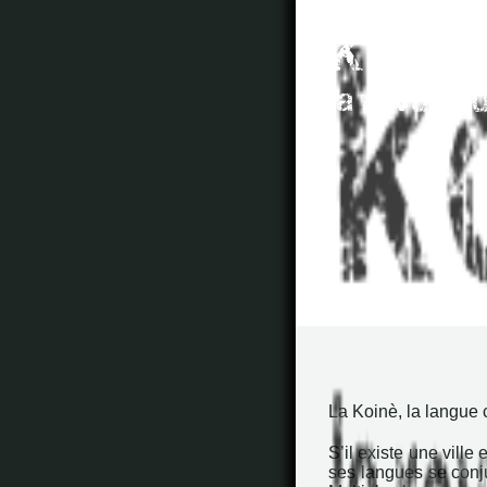
La Koinè, la langue 
S’il existe une ville
ses langues se conju