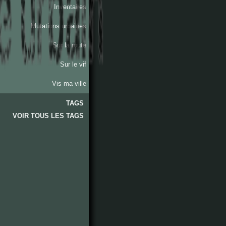
Inventaires
Mutations urbaines
Sur la route
Sur le vif
Vis ma ville
TAGS
VOIR TOUS LES TAGS
lieux
quotidien
activités
sentiments
quartiers
arrondissements