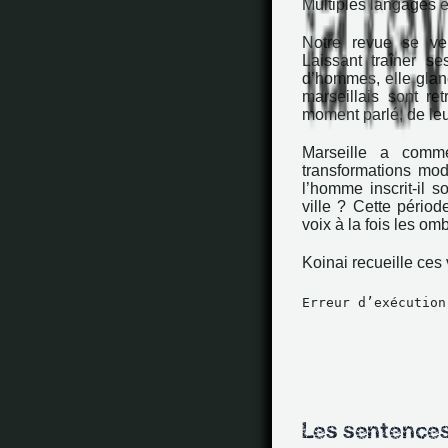
Multiples langages e
Notre revue se veu
Laissant traîner se
d’hommes, elle glan
marseillais sont re
moment parlé, de leu
Marseille a comm
transformations mo
l’homme inscrit-il so
ville ? Cette pério
voix à la fois les om
Koinai recueille ces 
Erreur d’exécution