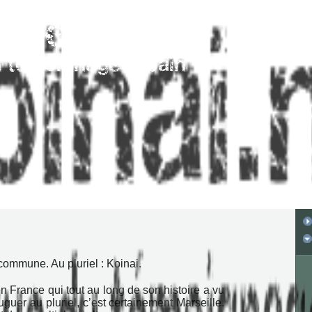
commune. Au pluriel : Koinai.
 en France qui tout au long de son histoire a vu
guer au pluriel, c’est certainement Marseille.