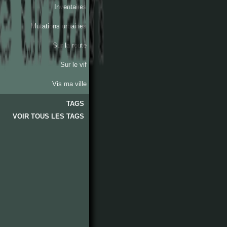
Inventaires
Mutations urbaines
Sur la route
Sur le vif
Vis ma ville
TAGS
VOIR TOUS LES TAGS
lieux
quotidien
activités
sentiments
quartiers
arrondissements