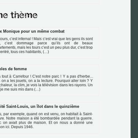
x Monique pour un même combat
tours, c’est infernal ! Mais c’est vrai que les gens ils sont
n, c’est dommage parce qu’ils ont de beaux
rtements, mais les tours c’est un peu plus dur, c’est trop
entré, tous ces habitants, (…)
oles de femme
 tout à Carrefour ! C'est notre parc ! Y a pas d'herbe...
 on a les jouets, on a la lecture. Pourquoi aller loin ? Y
 chaleur, la clim, je vois la télévision dans les rayons. Un
, je me suis mis dans (…)
ité Saint-Louis, un îlot dans le quinzième
, par exemple, quand on est venu, on habitait à Saint-
re. Notre maison a été bombardée pendant la guerre.
c on avait plus de maison. Et on nous a donné une
on ici. Depuis 1946.