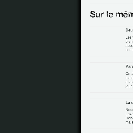
Deu
Les 
bie
appa
conc
Par
On a
mais
a la
jour
La c
Nous
Laza
Don
mais