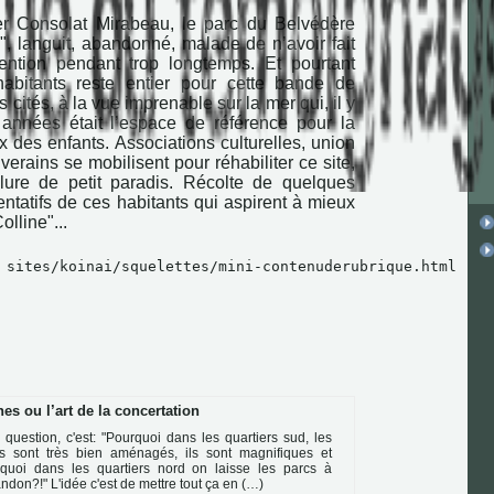
er Consolat Mirabeau, le parc du Belvédère
e", languit, abandonné, malade de n’avoir fait
tention pendant trop longtemps. Et pourtant
habitants reste entier pour cette bande de
 cités, à la vue imprenable sur la mer qui, il y
années était l’espace de référence pour la
 des enfants. Associations culturelles, union
iverains se mobilisent pour réhabiliter ce site,
lure de petit paradis. Récolte de quelques
ntatifs de ces habitants qui aspirent à mieux
lline"...
 sites/koinai/squelettes/mini-contenuderubrique.html
es ou l’art de la concertation
 question, c'est: "Pourquoi dans les quartiers sud, les
s sont très bien aménagés, ils sont magnifiques et
quoi dans les quartiers nord on laisse les parcs à
andon?!" L'idée c'est de mettre tout ça en (…)