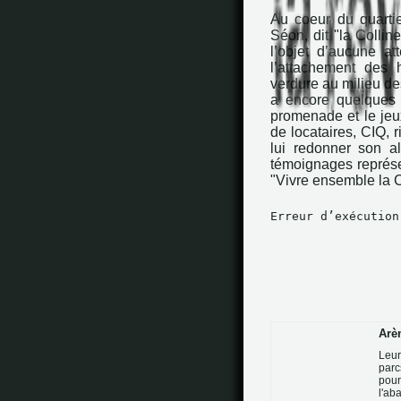
Au coeur du quarti
Séon, dit "la Collin
l’objet d’aucune at
l’attachement des 
verdure au milieu des
a encore quelques 
promenade et le jeux
de locataires, CIQ, r
lui redonner son al
témoignages représe
"Vivre ensemble la Co
Erreur d’exécution
Arèn
Leur
parc
pour
l'ab