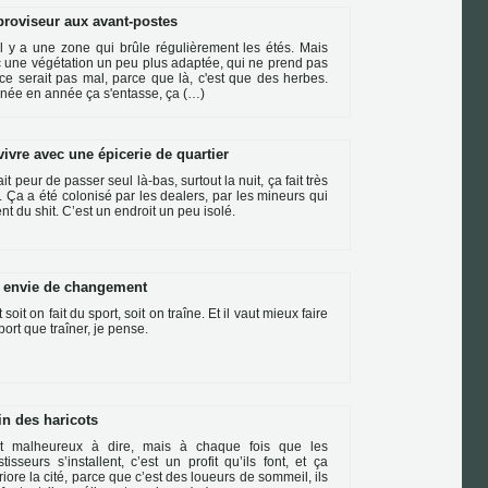
proviseur aux avant-postes
il y a une zone qui brûle régulièrement les étés. Mais
 une végétation un peu plus adaptée, qui ne prend pas
 ce serait pas mal, parce que là, c'est que des herbes.
née en année ça s'entasse, ça (…)
ivre avec une épicerie de quartier
ait peur de passer seul là-bas, surtout la nuit, ça fait très
. Ça a été colonisé par les dealers, par les mineurs qui
nt du shit. C’est un endroit un peu isolé.
 envie de changement
 soit on fait du sport, soit on traîne. Et il vaut mieux faire
port que traîner, je pense.
in des haricots
st malheureux à dire, mais à chaque fois que les
stisseurs s’installent, c’est un profit qu’ils font, et ça
riore la cité, parce que c’est des loueurs de sommeil, ils