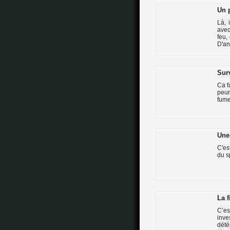
Un 
Là, 
avec
feu,
D'an
Surv
Ca f
peur
fume
Une
C'est
du s
La f
C’e
inve
dété