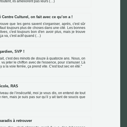
 foutent, ils améliorent pas leurs (…)
 Centre Culturel, on fait avec ce qu’on a !
trouve que les gens savent s'organiser, après, c'est sûr
l faut toujours plus de choses dans une cité. Les bonnes
iatives, c'est toujours bon d'en avoir plus, mais je trouve
ça va, c'est actif quand (…)
gardien, SVP !
fait, c'est des minots de douze à quatorze ans. Nous, on
a vu jeter le chiffon avec de l'essence, pour s'amuser. Là
 y a la voie ferrée, ça prend vite. C'est tout sec en été."
’école, RAS
iveau de l’insécurité, moi je vous dis, on entend de tout
e rien, mais je suis pas sur qu’il y ait tant de soucis que
paradis à retrouver