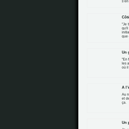
s’en
Côté
"Je 
qu'i
init
que 
Un 
"En 
les 
où il
A l
Au n
et d
ça.
Un 