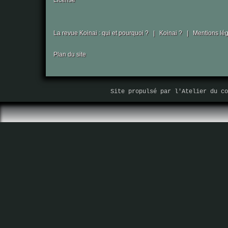
La revue Koinai : qui et pourquoi ?
|
Koinai ?
|
Mentions lé
Plan du site
Site propulsé par
l'Atelier du co