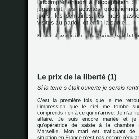
l’incompréhension à l’acceptation : l’
jugement, les activités quotidienne
jours, les semaines, les mois pass
visites au parloir, et enfin la sortie…
Erreur d’exécution sites/koinai/squelette
Le prix de la liberté (1)
Si la terre s’était ouverte je serais ren
C’est la première fois que je me retrou
l’impression que le ciel me tombe su
comprends rien à ce qui m’arrive. Je n’ai ri
affaire. Je suis encore mariée et je 
qu’opératrice de saisie à la chambr
Marseille. Mon mari est trafiquant de 
situation en France n’est pas encore régula