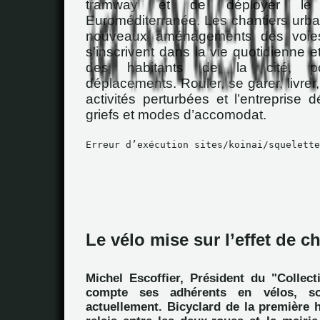
tramway et de déployer le 
Euroméditerranée. Les chantiers urbai
nouveaux aménagements des voies 
s’inscrivent dans la vie quotidienne e
des habitants de la cité, po
déplacements. Rouler, se garer, livrer,
activités perturbées et l’entreprise 
griefs et modes d’accomodat.
Erreur d’exécution sites/koinai/squelette
Le vélo mise sur l’effet de c
Michel Escoffier, Président du "Collect
compte ses adhérents en vélos, so
actuellement. Bicyclard de la première h