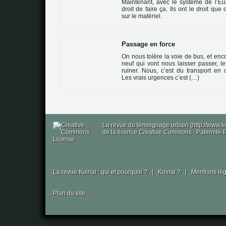
Maintenant, avec le sys­tème de l’Eur
droit de faire ça. Ils ont le droit que 
sur le maté­riel.
Passage en force
On nous tolère la voie de bus, et encor
neuf qui vont nous lais­ser pas­ser, 
rui­ner. Nous, c’est du trans­port en con
Les vrais urgen­ces c’est (…)
La revue du témoignage urbain (http://www.k
de la licence Creative Commons : Paternité-P
La revue Koinai : qui et pourquoi ?
|
Koinai ?
|
Mentions lé
Plan du site