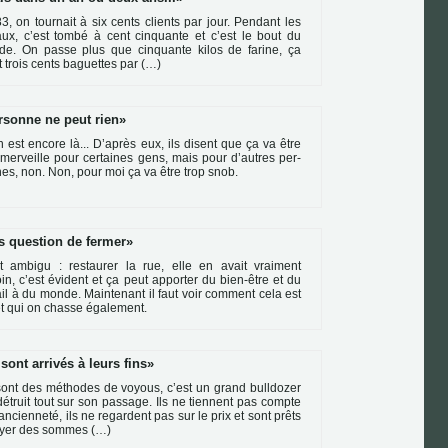
3, on tour­nait à six cents clients par jour. Pendant les
vaux, c’est tombé à cent cin­quante et c’est le bout du
e. On passe plus que cin­quante kilos de farine, ça
it trois cents baguet­tes par (…)
rsonne ne peut rien
n est encore là... D’après eux, ils disent que ça va être
mer­veille pour cer­tai­nes gens, mais pour d’autres per­
nes, non. Non, pour moi ça va être trop snob.
s question de fermer
t ambigu : res­tau­rer la rue, elle en avait vrai­ment
in, c’est évident et ça peut appor­ter du bien-être et du
vail à du monde. Maintenant il faut voir com­ment cela est
 et qui on chasse également.
 sont arrivés à leurs fins
ont des métho­des de voyous, c’est un grand bull­do­zer
détruit tout sur son pas­sage. Ils ne tien­nent pas compte
’ancien­neté, ils ne regar­dent pas sur le prix et sont prêts
yer des som­mes (…)