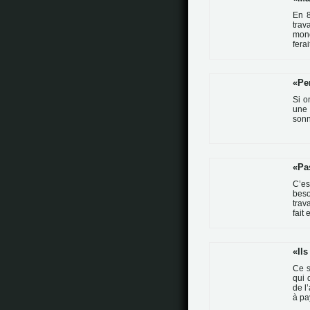
En 8
tra­
mond
fera
Pe
Si o
une 
son­
Pa
C’es
beso
tra­
fait
Ils
Ce s
qui 
de l
à pa