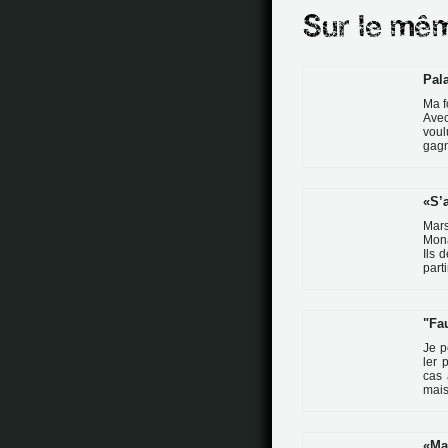
Pal
Ma fo
Avec
voul
gagn
S’a
Mars
Mona
Ils 
par­t
"Fa
Je p
ler p
cas 
mais
Ma