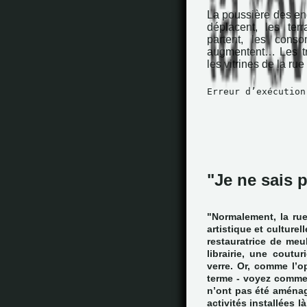
La poussière des engi
déplacent, les terr
partent, les cons
augmentent… Les tr
les vitrines de la ru
Erreur d’exécution
"Je ne sais p
"Normalement, la ru
artistique et culturell
restauratrice de meu
librairie, une coutu
verre. Or, comme l’o
terme - voyez comme 
n’ont pas été aménagé
activités installées 