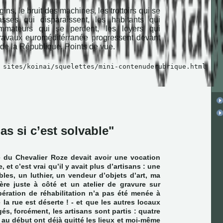
ns, le bruit des machines, les trottoirs qui se
asses qui disparaissent, les habitants qui
ommateurs qui se perdent, les loyers qui
avaux euroméditérranée progressent devant
e de la République. Points de vue.
 sites/koinai/squelettes/mini-contenuderubrique.html
as si c’est solvable"
e du Chevalier Roze devait avoir une vocation
e, et c’est vrai qu’il y avait plus d’artisans : une
bles, un luthier, un vendeur d’objets d’art, ma
rière juste à côté et un atelier de gravure sur
pération de réhabilitation n’a pas été menée à
la rue est déserte ! - et que les autres locaux
s, forcément, les artisans sont partis : quatre
là au début ont déjà quitté les lieux et moi-même