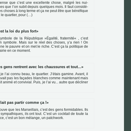
ense que c’est une excel­lente chose, mal­gré les nui­
ces que l’on subit depuis quel­ques mois. Il faut consi­dé­
les cho­ses à long terme et ça ne peut être que béné­fi­que
 le quar­tier, pour (…)
st la loi du plus fort
ym­bole de la République »Égalité, fra­ter­nité« , c’est
n sym­bole. Mais sur le réel des cho­ses, y’a rien ! On
ine le pau­vre et on met le riche. C’est ça la poli­ti­que de
airie en ce moment.
s gens rentrent avec les chaussures et tout...
 je l’ai connu beau, le quar­tier. J’étais gamine. Avant, il
avait pas les faça­des blan­ches comme main­te­nant mais
it animé et convi­vial. Puis, je l’ai vu... autre que décli­ner
llait pas partir comme ça !
rouve que les Marseillais, c’est des gens for­mi­da­bles. Ils
sym­pa­thi­ques, ils ont tout. C’est un cock­tail de toute la
ce, c’est un bon mélange, un patch­work.