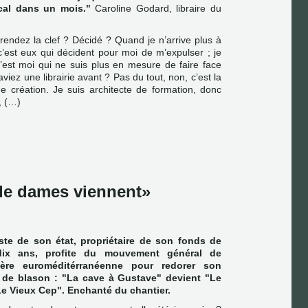
cal dans un mois."
Caroline Godard, libraire du
 rendez la clef ? Décidé ? Quand je n’arrive plus à
 c’est eux qui décident pour moi de m’expulser ; je
c’est moi qui ne suis plus en mesure de faire face
viez une librairie avant ? Pas du tout, non, c’est la
ne création. Je suis architecte de formation, donc
, (…)
e dames viennent
ste de son état, propriétaire de son fonds de
ix ans, profite du mouvement général de
rtère euroméditérranéenne pour redorer son
 de blason : "La cave à Gustave" devient "Le
"Le Vieux Cep". Enchanté du chantier.