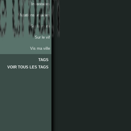
Inventaires
Mutations urbaines
Sur la route
Sur le vif
Vis ma ville
TAGS
VOIR TOUS LES TAGS
lieux
quotidien
activités
sentiments
quartiers
arrondissements