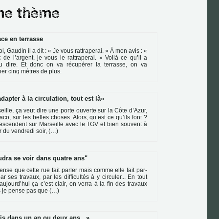
ace en terrasse
i, Gaudin il a dit : « Je vous rat­tra­pe­rai. » À mon avis : «
 de l’argent, je vous le rat­tra­pe­rai. » Voilà ce qu’il a
u dire. Et donc on va récu­pé­rer la ter­rasse, on va
er cinq mètres de plus.
dapter à la circulation, tout est là
eille, ça veut dire une porte ouverte sur la Côte d’Azur,
co, sur les bel­les cho­ses. Alors, qu’est ce qu’ils font ?
des­cen­dent sur Marseille avec le TGV et bien sou­vent à
ir du ven­dredi soir, (…)
udra se voir dans quatre ans"
ense que cette rue fait par­ler mais comme elle fait par­
ar ses tra­vaux, par les dif­fi­cultés à y cir­cu­ler... En tout
aujourd’hui ça c’est clair, on verra à la fin des tra­vaux
 je pense pas que (…)
is dans un an ou deux ans...