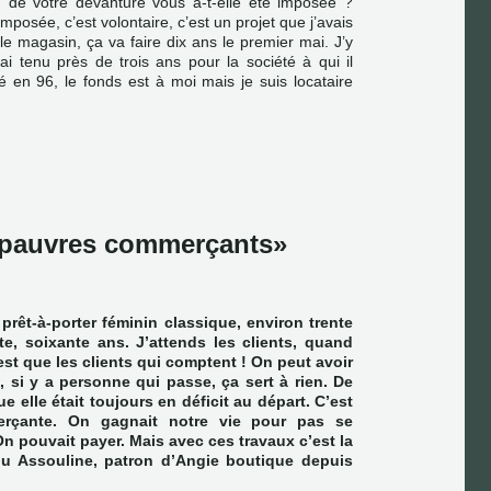
n de votre devanture vous a-t-elle été imposée ?
mposée, c’est volontaire, c’est un projet que j’avais
le magasin, ça va faire dix ans le premier mai. J’y
’ai tenu près de trois ans pour la société à qui il
té en 96, le fonds est à moi mais je suis locataire
 pauvres commerçants
prêt-à-porter féminin classique, environ trente
e, soixante ans. J’attends les clients, quand
st que les clients qui comptent ! On peut avoir
, si y a personne qui passe, ça sert à rien. De
e elle était toujours en déficit au départ. C’est
rçante. On gagnait notre vie pour pas se
On pouvait payer. Mais avec ces travaux c’est la
hou Assouline, patron d’Angie boutique depuis