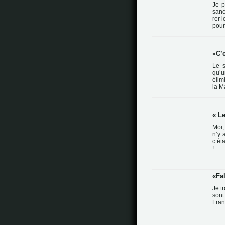
Je p
san­
rer 
pour
C’e
Le s
qu’u
élim
la M
Le
Moi,
n’y 
c’éta
!
Fa
Je t
sont 
Fran