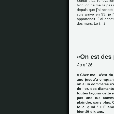
Koinaï : La rénovatio
Non, on ne me l’a pas i
depuis que j’ai acheté 
suis arrivé en 93, je l
appartenait. J’ai ache
des murs. Le (…)
On est des
Au n° 26
« Chez moi, c’est du 
ans jusqu’à cinquant
on a un commerce c’e
de l’or, des diamants
toutes façons cette ru
pas une rue comme
plaindre, sans plus. 
folie, quoi ! » Elia
bientôt dix ans.