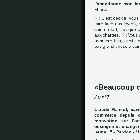
j’abandonne mon lo
Pharos.
K : C’est décidé, vous
faire face aux loyers,
suis en tort, puisque 
aux charges. K : Vous a
première fois, c’est u
pas grand chose à voir
Beaucoup d
Au n°7
Claude Maheut, cavi
commerce depuis d
rénovation sur l’a
enseigne et changer
jeune..." - Pardon - 