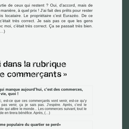
artie de ceux qui restent ? Oui, d’accord, mais de
manière, à quel prix ! J’ai fait des prêts pour rester
is locataire. Le propriétaire c’est Eurazéo. De ce
c’était très correct. Je sais pas ce que les gens
c moi, c’était très correct. Ça se passait très bien.
(…)
qui manque aujourd’hui, c’est des commerces,
vie, quoi !
, est-ce que ces com­mer­çants vont venir, est-ce qu’y
 pas venir, ça je sais pas. J’espère. Après, c’est le
e qui attire le monde... Les com­mer­ces sui­vant, tout le
e en tirera béné­fice. Après, (…)
âme populaire du quartier se perd