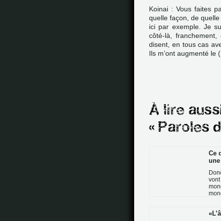
Koinai : Vous faites p
quelle façon, de quelle 
ici par exemple. Je su
côté-là, franchement, 
disent, en tous cas ave
Ils m’ont augmenté le 
Ce 
une 
Donc
vont
mond
mond
L’