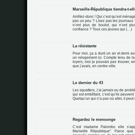
Marseille-République tiendra-t-e
Arrêtez-donc ! Qui c’est qu’est ménag
pas un peu ? Lisez pas les jour­naux 
n’ont plus de bou­lot, qui n’ont pl
confiance ? Tous ces jeu­nes qui (…)
La résistante
Pour moi, ça a duré un an et demi av
un relo­ge­ment ici. Compte tenu de la
loyers, moi je pou­vais pas trou­ver, en
que j’avais, en cen­tre-ville.
Le dernier du 43
Les squat­ters, j’ai jamais eu de pro­
qui est embê­tant, c’est qu’ils peu­vent
Quelqu’un qui n’a pas où aller, il peut ê
Regardez le mensonge
C’est madame Palombo elle s’appe
Marseille République". Parce que 