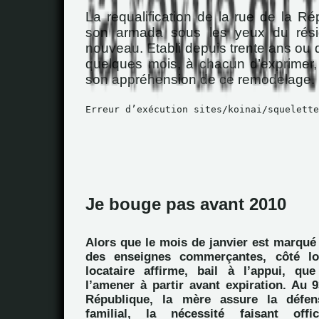
La requalification de la rue de la Ré
son armada sous les yeux du rési
nouveau. Etabli depuis trente ans ou
quelques mois, à chacun d’exprimer,
son appréhension de ce remodelage.
Erreur d’exécution sites/koinai/squelette
Je bouge pas avant 2010
Alors que le mois de janvier est marqué 
des enseignes commerçantes, côté lo
locataire affirme, bail à l’appui, qu
l’amener à partir avant expiration. Au 
République, la mère assure la défen
familial, la nécessité faisant offic