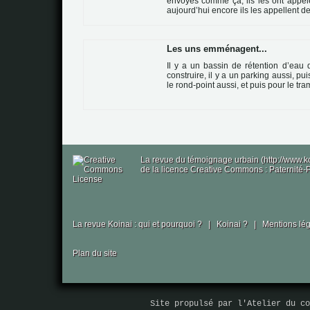
envoyés comme ça, ils les ont appel
aujourd’hui encore ils les appellent d
Les uns emménagent...
Il y a un bas­sin de réten­tion d’eau 
cons­truire, il y a un par­king aussi, pui
le rond-point aussi, et puis pour le tr
La revue du témoignage urbain (http://www.k
de la licence Creative Commons : Paternité-P
La revue Koinai : qui et pourquoi ?
|
Koinai ?
|
Mentions lé
Plan du site
Site propulsé par
l'Atelier du co