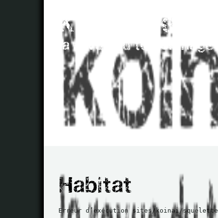
Erreur d’exécution sites/koinai/squelette