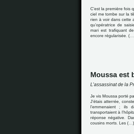
C’est la première fois q
ciel me tombe sur la tê
rien à voir dans cette a
qu’opératrice de sai
mari est trafiquant d
encore régularisée. (…
Moussa est b
L’assassinat de la P
Je vis Moussa porté par d
J’étais atterrée, const
l’emmenaient ; ils 
transportaient à l’hôpit
réponse négative. Dan
cousins morts. Les (…