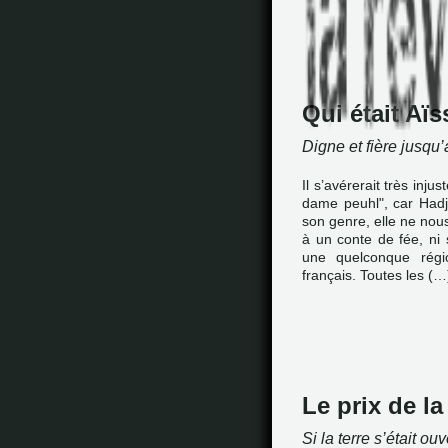
Qui était Aï
Digne et fière jusqu’
Il s’avérerait très inju
dame peuhl", car Hadji
son genre, elle ne nous
à un conte de fée, ni 
une quelconque régio
français. Toutes les (…
Le prix de la 
Si la terre s’était ou