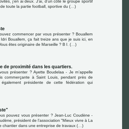
ités, j’en ai deux. J’ai, d’un côté le groupe sportif
de toute la partie football, sportive du (…)
ste
 pouvez commencer par vous présenter ? Bouallem
 Idri Bouallem, ça fait treize ans que je suis ici, en
Vous êtes originaire de Marseille ? B I. (…)
 de proximité dans les quartiers.
vous présenter ? Ayette Boudelaa - Je m’appelle
tais commerçante à Saint Louis, pendant près de
 également présidente de cette fédération qui
ste"
vous pouvez vous présenter ? Jean-Luc Coudène -
udène, président de l’association "Mieux vivre à La
 de chantier dans une entreprise de travaux (…)