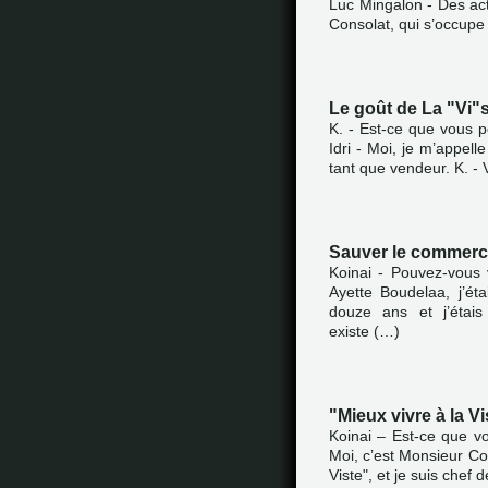
Luc Mingalon - Des activ
Consolat, qui s’occupe 
Le goût de La "Vi"
K. - Est-ce que vous
Idri - Moi, je m’appelle
tant que vendeur. K. - 
Sauver le commerce
Koinai - Pouvez-vous 
Ayette Boudelaa, j’é
douze ans et j’étais
existe (…)
"Mieux vivre à la Vi
Koinai – Est-ce que 
Moi, c’est Monsieur Co
Viste", et je suis chef