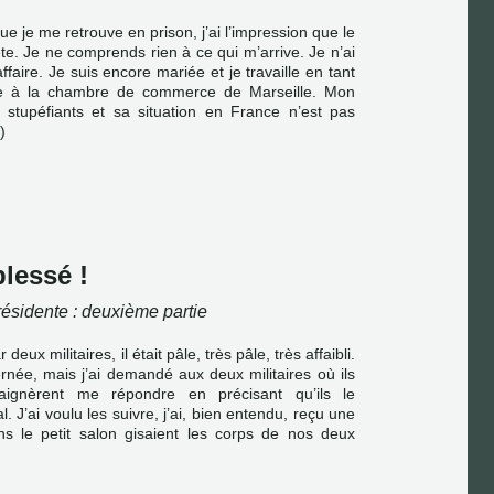
ue je me retrouve en prison, j’ai l’impression que le
te. Je ne comprends rien à ce qui m’arrive. Je n’ai
ffaire. Je suis encore mariée et je travaille en tant
sie à la chambre de commerce de Marseille. Mon
e stupéfiants et sa situation en France n’est pas
)
lessé !
résidente : deuxième partie
eux militaires, il était pâle, très pâle, très affaibli.
ernée, mais j’ai demandé aux deux militaires où ils
daignèrent me répondre en précisant qu’ils le
al. J’ai voulu les suivre, j’ai, bien entendu, reçu une
s le petit salon gisaient les corps de nos deux
)