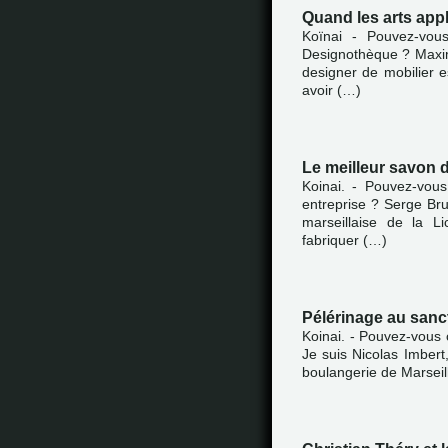
Quand les arts appl
Koïnai - Pouvez-vou
Designothèque ? Maxime
designer de mobilier e
avoir (…)
Le meilleur savon
Koinai. - Pouvez-vou
entreprise ? Serge Br
marseillaise de la L
fabriquer (…)
Pélérinage au sanc
Koinai. - Pouvez-vous
Je suis Nicolas Imbert,
boulangerie de Marseill