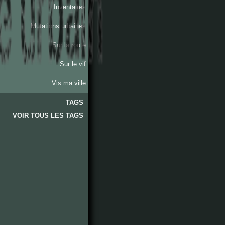
Inventaires
Mutations urbaines
Sur la route
Sur le vif
Vis ma ville
TAGS
VOIR TOUS LES TAGS
lieux
quotidien
activités
sentiments
quartiers
arrondissements