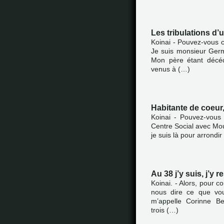
Les tribulations d’u
Koinai - Pouvez-vous 
Je suis monsieur Germa
Mon père étant décé
venus à (…)
Habitante de coeur,
Koinai - Pouvez-vous 
Centre Social avec Mouni
je suis là pour arrondi
Au 38 j’y suis, j’y re
Koinai. - Alors, pour 
nous dire ce que vou
m’appelle Corinne Be
trois (…)