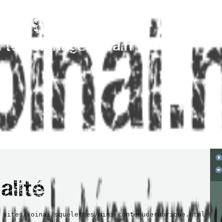
 sites/koinai/squelettes/mini-contenuderubrique.html