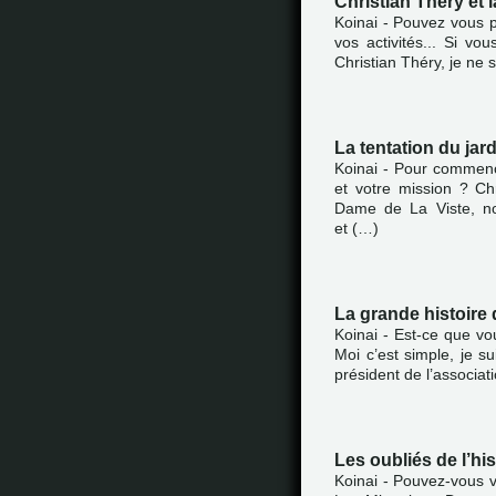
Christian Théry et 
Koinai - Pouvez vous p
vos activités... Si vo
Christian Théry, je ne s
La tentation du jar
Koinai - Pour commenc
et votre mission ? Chr
Dame de La Viste, nou
et (…)
La grande histoire 
Koinai - Est-ce que v
Moi c’est simple, je s
président de l’associat
Les oubliés de l’his
Koinai - Pouvez-vous v