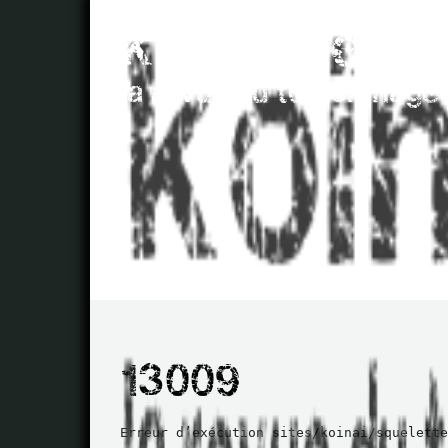
Erreur d’exécution sites/koinai/squelette